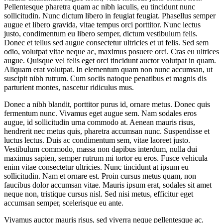
Pellentesque pharetra quam ac nibh iaculis, eu tincidunt nunc
sollicitudin. Nunc dictum libero in feugiat feugiat. Phasellus semper
augue et libero gravida, vitae tempus orci porttitor. Nunc lectus
justo, condimentum eu libero semper, dictum vestibulum felis.
Donec et tellus sed augue consectetur ultricies et ut felis. Sed sem
odio, volutpat vitae neque ac, maximus posuere orci. Cras eu ultrices
augue. Quisque vel felis eget orci tincidunt auctor volutpat in quam.
Aliquam erat volutpat. In elementum quam non nunc accumsan, ut
suscipit nibh rutrum. Cum sociis natoque penatibus et magnis dis
parturient montes, nascetur ridiculus mus.
Donec a nibh blandit, porttitor purus id, ornare metus. Donec quis
fermentum nunc. Vivamus eget augue sem. Nam sodales eros
augue, id sollicitudin urna commodo at. Aenean mauris risus,
hendrerit nec metus quis, pharetra accumsan nunc. Suspendisse et
luctus lectus. Duis ac condimentum sem, vitae laoreet justo.
Vestibulum commodo, massa non dapibus interdum, nulla dui
maximus sapien, semper rutrum mi tortor eu eros. Fusce vehicula
enim vitae consectetur ultricies. Nunc tincidunt at ipsum eu
sollicitudin. Nam et ornare est. Proin cursus metus quam, non
faucibus dolor accumsan vitae. Mauris ipsum erat, sodales sit amet
neque non, tristique cursus nisl. Sed nisi metus, efficitur eget
accumsan semper, scelerisque eu ante.
Vivamus auctor mauris risus, sed viverra neque pellentesque ac.