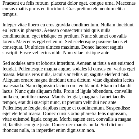
Praesent eu felis rutrum, placerat dolor eget, congue urna. Maecenas
cursus mattis purus eu tincidunt. Cras pretium elementum elit a
tempus.
Integer vitae libero eu eros gravida condimentum. Nullam tincidunt
eu lectus in pharetra. Aenean consectetur nisi quis nulla
condimentum, eget tristique ex pretium. Nunc sit amet convallis
lorem. Maecenas eget est enim. Sed scelerisque posuere lacus et
consequat. Ut ultrices ultrices maximus. Donec laoreet sagittis
suscipit. Fusce vel lectus nibh. Nam vitae tristique ante.
Sed sodales ante ut lobortis interdum. Aenean at risus a est euismod
feugiat. Pellentesque magna augue, sodales id cursus eu, varius eget
massa. Mauris eros nulla, iaculis ac tellus ut, sagittis eleifend nisl.
Aliquam ornare magna tincidunt urna dictum, vitae dignissim lectus
malesuada. Nam dignissim lacinia orci eu blandit. Etiam in blandit
lacus. Nunc quis aliquam felis. Proin id ligula bibendum, convallis
nulla eu, porttitor massa. Mauris feugiat, magna sit amet iaculis
tempor, erat dui suscipit nunc, ut pretium velit dui nec ante.
Pellentesque feugiat dapibus neque et condimentum. Suspendisse
eget eleifend massa. Donec cursus odio pharetra felis dignissim,
vitae euismod ligula congue. Morbi sapien erat, convallis a magna
id, facilisis congue justo. Donec nec mauris nulla. Sed dictum
rhoncus nulla, in imperdiet enim dignissim non.