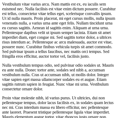
Vestibulum vitae varius arcu. Nam mattis est ex, eu iaculis sem
euismod nec. Nulla facilisis est vitae enim dictum posuere. Curabitur
est tellus, consectetur vitae tellus eget, scelerisque convallis ipsum.
Ut id nulla mauris. Proin placerat, mi eget cursus mollis, nulla ipsum
venenatis nulla, a varius urna ante eget felis. Nullam tincidunt urna
eu cursus sagittis. Aenean id sagittis enim. Aliquam at urna urna.
Pellentesque dapibus velit ut ipsum semper lacinia. Etiam sit amet
imperdiet diam, eget congue mi. Sed sagittis tortor dolor, a ultrices
risus interdum ac. Pellentesque ac arcu malesuada, auctor est vitae,
posuere nunc. Curabitur finibus vehicula turpis sit amet commodo.
Sed pulvinar ipsum a tellus faucibus, nec mattis orci tempus. Sed
fringilla eros efficitur, auctor tortor vel, facilisis justo.
Nulla vestibulum tempus odio, sed pulvinar odio sodales ut. Mauris
eu ante nulla. Donec tortor ante, sodales sed nibh a, accumsan
vestibulum nulla. Cras ut accumsan nibh, ut mollis dolor. Integer
vitae sapien eget massa ullamcorper sodales eu et augue. Etiam
sagittis rutrum sapien in feugiat. Nunc vitae mi urna. Vestibulum
consectetur ornare dolor.
Proin vitae molestie nibh, id varius purus. Ut ultricies, dui non
pellentesque tempus, dolor lacus facilisis ex, in sodales quam lectus
nec mi. Cras interdum massa eu libero efficitur, nec pellentesque
ante laoreet. Praesent tristique pellentesque ligula vitae imperdiet.
Mauris elementum augue tortor, vitae rhoncus justo ornare non.