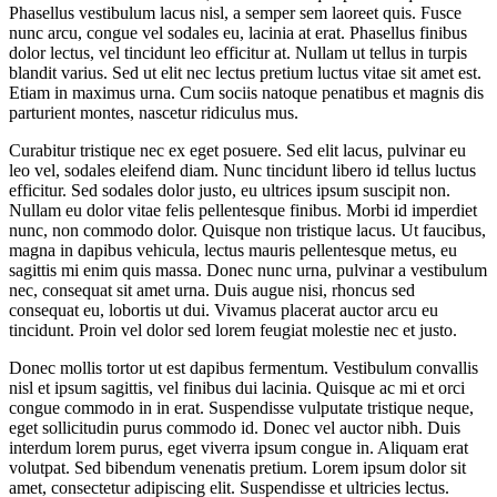
Phasellus vestibulum lacus nisl, a semper sem laoreet quis. Fusce
nunc arcu, congue vel sodales eu, lacinia at erat. Phasellus finibus
dolor lectus, vel tincidunt leo efficitur at. Nullam ut tellus in turpis
blandit varius. Sed ut elit nec lectus pretium luctus vitae sit amet est.
Etiam in maximus urna. Cum sociis natoque penatibus et magnis dis
parturient montes, nascetur ridiculus mus.
Curabitur tristique nec ex eget posuere. Sed elit lacus, pulvinar eu
leo vel, sodales eleifend diam. Nunc tincidunt libero id tellus luctus
efficitur. Sed sodales dolor justo, eu ultrices ipsum suscipit non.
Nullam eu dolor vitae felis pellentesque finibus. Morbi id imperdiet
nunc, non commodo dolor. Quisque non tristique lacus. Ut faucibus,
magna in dapibus vehicula, lectus mauris pellentesque metus, eu
sagittis mi enim quis massa. Donec nunc urna, pulvinar a vestibulum
nec, consequat sit amet urna. Duis augue nisi, rhoncus sed
consequat eu, lobortis ut dui. Vivamus placerat auctor arcu eu
tincidunt. Proin vel dolor sed lorem feugiat molestie nec et justo.
Donec mollis tortor ut est dapibus fermentum. Vestibulum convallis
nisl et ipsum sagittis, vel finibus dui lacinia. Quisque ac mi et orci
congue commodo in in erat. Suspendisse vulputate tristique neque,
eget sollicitudin purus commodo id. Donec vel auctor nibh. Duis
interdum lorem purus, eget viverra ipsum congue in. Aliquam erat
volutpat. Sed bibendum venenatis pretium. Lorem ipsum dolor sit
amet, consectetur adipiscing elit. Suspendisse et ultricies lectus.